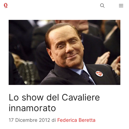
Vai
Me
al
contenuto
Lo show del Cavaliere
innamorato
17 Dicembre 2012
di
Federica Beretta