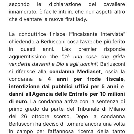
secondo le dichiarazione del cavaliere
innamorato, è facile intuire che non aspetti altro
che diventare la nuova first lady.
La conduttrice finisce l’“incalzante intervista”
chiedendo a Berlusconi cosa l’avrebbe più ferito
in questi anni. L’ex premier risponde
agguerritissimo che
“c’è una cosa che grida
vendetta davanti a Dio e agli uomini”.
Berlusconi
si riferisce alla
condanna Mediaset
, ossia la
condanna a
4 anni per frode fiscale
,
interdizione dai pubblici uffici per 5 anni
e
danni all’Agenzia delle Entrate per 10 milioni
di euro
. La condanna arriva con la sentenza di
primo grado da parte del Tribunale di Milano
del 26 ottobre scorso. Dopo la condanna
Berlusconi ha deciso di tornare ancora una volta
in campo per l’affannosa ricerca della tanto