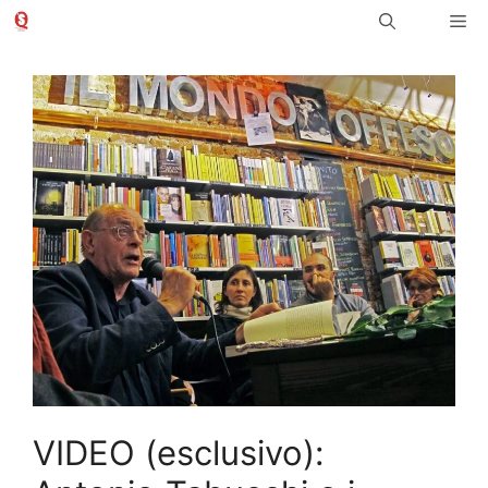
Vai
Me
al
contenuto
VIDEO (esclusivo):