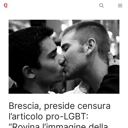
Vai
Me
al
contenuto
Brescia, preside censura
l’articolo pro-LGBT:
“Rovina l’immagine della