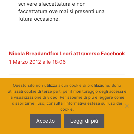
scrivere sfaccettatura e non
faccettatura ove mai si presenti una
futura occasione.
Nicola Breadandfox Leori attraverso Facebook
1 Marzo 2012 alle 18:06
Questo sito non utilizza alcun cookie di profilazione. Sono
E allora il capitano è da mandare in
utilizzati cookie di terze parti per il monitoraggio degli accessi e
pensione.
la visualizzazione di video. Per saperne di più e leggere come
disabilitarne l'uso, consulta l'informativa estesa sull'uso dei
cookie.
Accetto
Leggi di più
Ventura Paolo attraverso Facebook