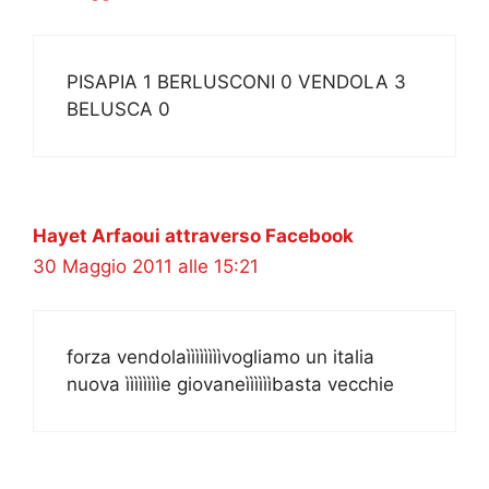
PISAPIA 1 BERLUSCONI 0 VENDOLA 3
BELUSCA 0
Hayet Arfaoui attraverso Facebook
30 Maggio 2011 alle 15:21
forza vendolaììììììììvogliamo un italia
nuova ììììììììe giovaneììììììbasta vecchie