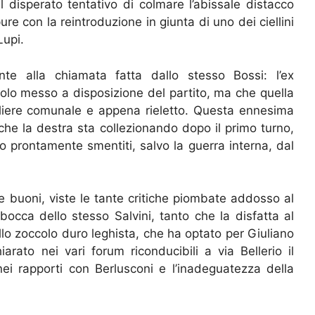
 disperato tentativo di colmare l’abissale distacco
ure con la reintroduzione in giunta di uno dei ciellini
Lupi.
nte alla chiamata fatta dallo stesso Bossi: l’ex
i solo messo a disposizione del partito, ma che quella
gliere comunale e appena rieletto. Questa ennesima
 che la destra sta collezionando dopo il primo turno,
no prontamente smentiti, salvo la guerra interna, dal
 buoni, viste le tante critiche piombate addosso al
occa dello stesso Salvini, tanto che la disfatta al
allo zoccolo duro leghista, che ha optato per Giuliano
arato nei vari forum riconducibili a via Bellerio il
ei rapporti con Berlusconi e l’inadeguatezza della