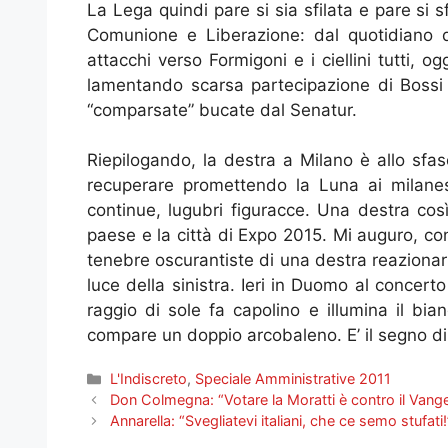
La Lega quindi pare si sia sfilata e pare si
Comunione e Liberazione: dal quotidiano di 
attacchi verso Formigoni e i ciellini tutti, og
lamentando scarsa partecipazione di Bossi 
“comparsate” bucate dal Senatur.
Riepilogando, la destra a Milano è allo sfas
recuperare promettendo la Luna ai milanes
continue, lugubri figuracce. Una destra cos
paese e la città di Expo 2015. Mi auguro, con
tenebre oscurantiste di una destra reazionaria
luce della sinistra. Ieri in Duomo al concert
raggio di sole fa capolino e illumina il bian
compare un doppio arcobaleno. E’ il segno di
Categorie
L'Indiscreto
,
Speciale Amministrative 2011
Don Colmegna: “Votare la Moratti è contro il Vang
Annarella: “Svegliatevi italiani, che ce semo stufati!