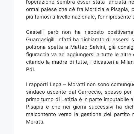
l’operazione sembra esser stata lanciata nel
ormai palese che c’è fra Mortizia e Pisapia, p
più famosi a livello nazionale, l’onnipresente 
Castelli però non ha risposto positivame
Guardasigilli infatti ha dichiarato di essers
poltrona spetta a Matteo Salvini, già consi
figuraccia va ad aggiungersi a tutte le altre
citando la madre di tutte, i dicasteri a Mila
Pdl.
I rapporti Lega – Moratti non sono comunque
sindaco uscente dal Carroccio, spesso per b
primo turno di Letizia è in parte imputabile 
Pisapia e che nei giorni successivi ha dichi
malcontento verso la gestione del partito n
Moratti.