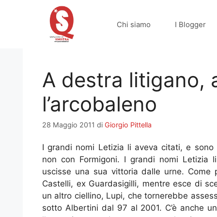
Vai
al
Chi siamo
I Blogger
contenuto
A destra litigano,
l’arcobaleno
28 Maggio 2011
di
Giorgio Pittella
I grandi nomi Letizia li aveva citati, e son
non con Formigoni. I grandi nomi Letizia l
uscisse una sua vittoria dalle urne. Come 
Castelli, ex Guardasigilli, mentre esce di sc
un altro ciellino, Lupi, che tornerebbe asses
sotto Albertini dal 97 al 2001. C’è anche un