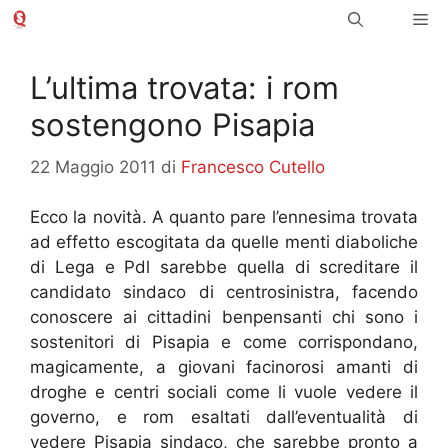
Vai
Me
al
contenuto
L’ultima trovata: i rom
sostengono Pisapia
22 Maggio 2011
di
Francesco Cutello
Ecco la novità. A quanto pare l’ennesima trovata
ad effetto escogitata da quelle menti diaboliche
di Lega e Pdl sarebbe quella di screditare il
candidato sindaco di centrosinistra, facendo
conoscere ai cittadini benpensanti chi sono i
sostenitori di Pisapia e come corrispondano,
magicamente, a giovani facinorosi amanti di
droghe e centri sociali come li vuole vedere il
governo, e rom esaltati dall’eventualità di
vedere Pisapia sindaco, che sarebbe pronto a