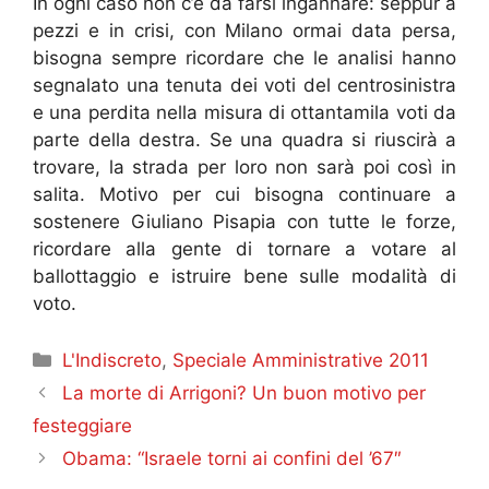
In ogni caso non c’è da farsi ingannare: seppur a
pezzi e in crisi, con Milano ormai data persa,
bisogna sempre ricordare che le analisi hanno
segnalato una tenuta dei voti del centrosinistra
e una perdita nella misura di ottantamila voti da
parte della destra. Se una quadra si riuscirà a
trovare, la strada per loro non sarà poi così in
salita. Motivo per cui bisogna continuare a
sostenere Giuliano Pisapia con tutte le forze,
ricordare alla gente di tornare a votare al
ballottaggio e istruire bene sulle modalità di
voto.
Categorie
L'Indiscreto
,
Speciale Amministrative 2011
La morte di Arrigoni? Un buon motivo per
festeggiare
Obama: “Israele torni ai confini del ’67″