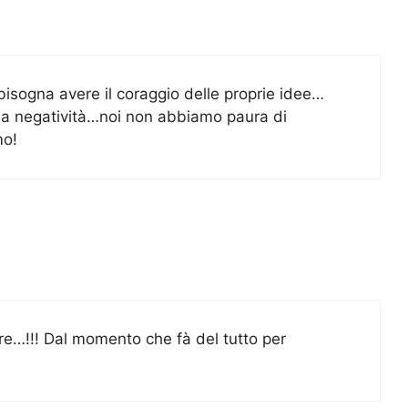
.bisogna avere il coraggio delle proprie idee…
 la negatività…noi non abbiamo paura di
mo!
ere…!!! Dal momento che fà del tutto per