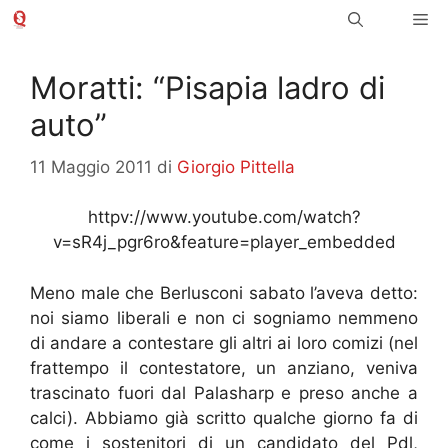
Vai
Me
al
contenuto
Moratti: “Pisapia ladro di
auto”
11 Maggio 2011
di
Giorgio Pittella
httpv://www.youtube.com/watch?
v=sR4j_pgr6ro&feature=player_embedded
Meno male che Berlusconi sabato l’aveva detto:
noi siamo liberali e non ci sogniamo nemmeno
di andare a contestare gli altri ai loro comizi (nel
frattempo il contestatore, un anziano, veniva
trascinato fuori dal Palasharp e preso anche a
calci). Abbiamo già scritto qualche giorno fa di
come i sostenitori di un candidato del Pdl,