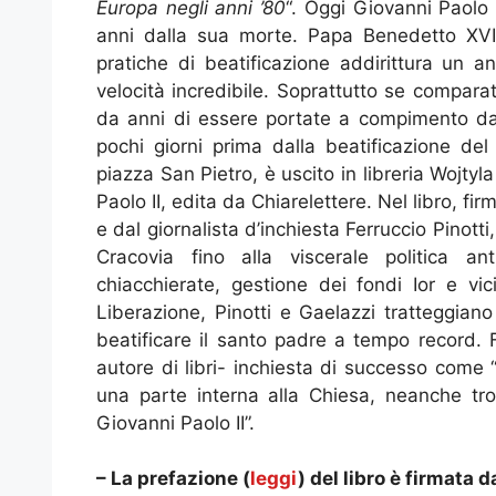
Europa negli anni ’80
“. Oggi Giovanni Paolo
anni dalla sua morte. Papa Benedetto XVI,
pratiche di beatificazione addirittura un
velocità incredibile. Soprattutto se compara
da anni di essere portate a compimento da 
pochi giorni prima dalla beatificazione del
piazza San Pietro, è uscito in libreria Wojty
Paolo II, edita da Chiarelettere. Nel libro, 
e dal giornalista d’inchiesta Ferruccio Pinotti,
Cracovia fino alla viscerale politica a
chiacchierate, gestione dei fondi Ior e 
Liberazione, Pinotti e Gaelazzi tratteggiano
beatificare il santo padre a tempo record. F
autore di libri- inchiesta di successo come 
una parte interna alla Chiesa, neanche trop
Giovanni Paolo II”.
– La prefazione (
leggi
) del libro è firmata 