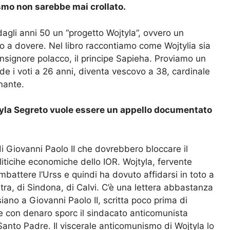
smo non sarebbe mai crollato.
dagli anni 50 un “progetto Wojtyla”, ovvero un
 a dovere. Nel libro raccontiamo come Wojtylia sia
monsignore polacco, il principe Sapieha. Proviamo un
nde i voti a 26 anni, diventa vescovo a 38, cardinale
nante.
ojtyla Segreto vuole essere un appello documentato
di Giovanni Paolo II che dovrebbero bloccare il
liticihe economiche dello IOR. Wojtyla, fervente
battere l’Urss e quindi ha dovuto affidarsi in toto a
stra, di Sindona, di Calvi. C’è una lettera abbastanza
ano a Giovanni Paolo II, scritta poco prima di
e con denaro sporc il sindacato anticomunista
Santo Padre. Il viscerale anticomunismo di Wojtyla lo