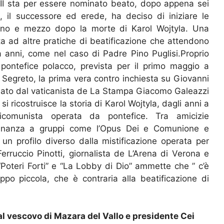
 II sta per essere nominato beato, dopo appena sei
 il successore ed erede, ha deciso di iniziare le
 anno e mezzo dopo la morte di Karol Wojtyla. Una
ta ad altre pratiche di beatificazione che attendono
anni, come nel caso di Padre Pino Puglisi.Proprio
 pontefice polacco, prevista per il primo maggio a
la Segreto, la prima vera contro inchiesta su Giovanni
firmato dal vaticanista de La Stampa Giacomo Galeazzi
 si ricostruisce la storia di Karol Wojtyla, dagli anni a
nticomunista operata da pontefice. Tra amicizie
vicinanza a gruppi come l’Opus Dei e Comunione e
 un profilo diverso dalla mistificazione operata per
erruccio Pinotti, giornalista de L’Arena di Verona e
“Poteri Forti” e “La Lobby di Dio” ammette che ” c’è
po piccola, che è contraria alla beatificazione di
dal vescovo di Mazara del Vallo e presidente Cei