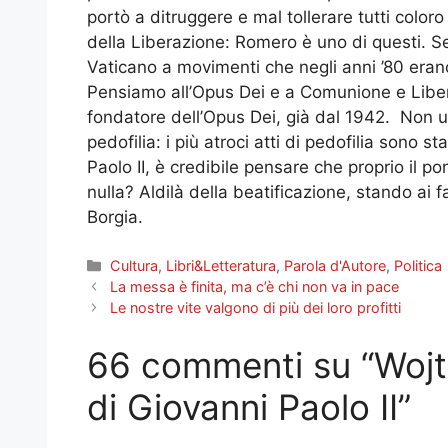
portò a ditruggere e mal tollerare tutti color
della Liberazione: Romero è uno di questi. S
Vaticano a movimenti che negli anni ’80 eran
Pensiamo all’Opus Dei e a Comunione e Liber
fondatore dell’Opus Dei, già dal 1942. Non ul
pedofilia: i più atroci atti di pedofilia sono 
Paolo II, è credibile pensare che proprio il p
nulla? Aldilà della beatificazione, stando ai f
Borgia.
Categorie
Cultura
,
Libri&Letteratura
,
Parola d'Autore
,
Politica
La messa è finita, ma c’è chi non va in pace
Le nostre vite valgono di più dei loro profitti
66 commenti su “Wojtyl
di Giovanni Paolo II”