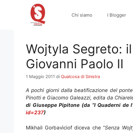
Vai
al
Chi siamo
I Blogger
contenuto
Wojtyla Segreto: il
Giovanni Paolo II
1 Maggio 2011
di
Qualcosa di Sinistra
A pochi giorni dalla beatificazione del ponte
Pinotti e Giacomo Galeazzi, edita da Chiarele
di Giuseppe Pipitone (da “I Quaderni de l
id=237
)
Mikhail Gorbavìciof diceva che “
Senza Wojt