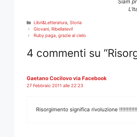
Siam pr
L’I
Categorie
Libri&Letteratura
,
Storia
Giovani, Ribellatevi!
Ruby paga, grazie al cielo
4 commenti su “Risorg
Gaetano Cocilovo via Facebook
27 Febbraio 2011 alle 22:23
Risorgimento significa rivoluzione !!!!!!!!!!!!