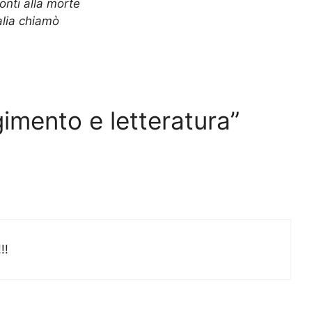
onti alla morte
talia chiamò
imento e letteratura”
!!