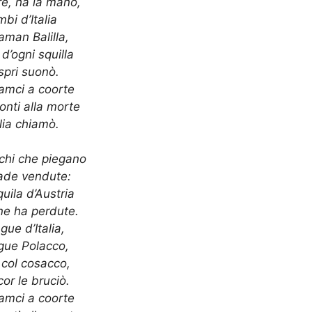
ore, ha la mano,
mbi d’Italia
iaman Balilla,
 d’ogni squilla
spri suonò.
iamci a coorte
onti alla morte
alia chiamò.
chi che piegano
ade vendute:
quila d’Austria
ne ha perdute.
ngue d’Italia,
ngue Polacco,
 col cosacco,
cor le bruciò.
iamci a coorte