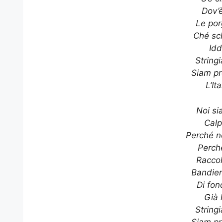
Dov’è
Le por
Ché sc
Idd
String
Siam pr
L’It
Noi si
Calp
Perché n
Perché
Raccol
Bandie
Di fon
Già 
String
Siam pr