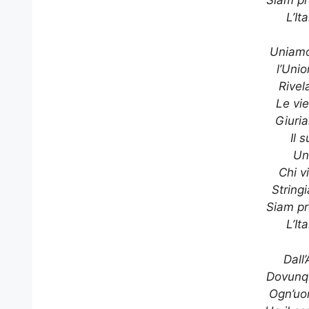
L’It
Uniamo
l’Uni
Rivel
Le vi
Giuria
Il 
Un
Chi v
String
Siam pr
L’It
Dall’
Dovunq
Ogn’uo