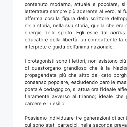
contenuto moderno, attuale e popolare, s
letteratura sempre più aderente al vero, al fu
afferma così la figura dello scrittore dell’
nella storia, nella
sua
storia, quella che era c
energie dello spirito. Egli esce dal
hortus
educatore della libertà, un combattente la c
interprete e guida dell’anima nazionale.
I protagonisti sono i lettori, non esistono più
di quest’organo grandioso che è la Nazion
propagandata più che altro dal ceto borgh
consenso popolare, escludendo però le masse
poeta è pedagogico, si attua ora l’ideale alfi
fieramente avverso al tiranno; ideale che 
carcere e in esilio.
Possiamo individuare tre generazioni di scrit
cui sono stati partecipi, nella seconda preva