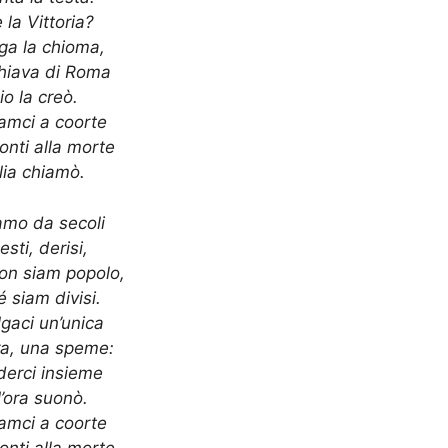
 la Vittoria?
ga la chioma,
hiava di Roma
io la creò.
iamci a coorte
onti alla morte
alia chiamò.
amo da secoli
esti, derisi,
on siam popolo,
 siam divisi.
gaci un’unica
ra, una speme:
derci insieme
l’ora suonò.
iamci a coorte
onti alla morte