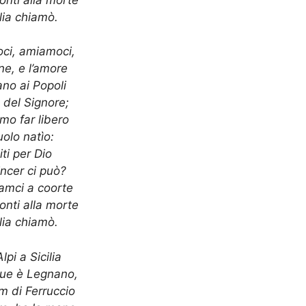
alia chiamò.
ci, amiamoci,
one, e l’amore
ano ai Popoli
e del Signore;
mo far libero
suolo natìo:
iti per Dio
incer ci può?
iamci a coorte
onti alla morte
alia chiamò.
Alpi a Sicilia
ue è Legnano,
m di Ferruccio