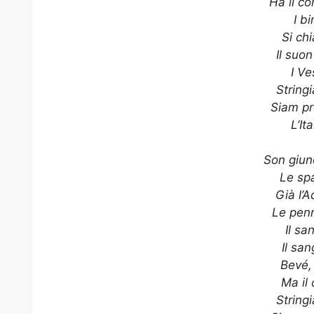
Ha il c
I bi
Si ch
Il suon
I Ve
String
Siam pr
L’It
Son giun
Le sp
Già l’A
Le pen
Il sa
Il sa
Bevé,
Ma il 
String