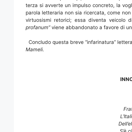
terza si avverte un impulso concreto, la vogl
parola letteraria non sia ricercata, come non
virtuosismi retorici; essa diventa veicolo di 
profanum”
viene abbandonato a favore di u
Concludo questa breve “infarinatura” letterar
Mameli.
INNO
Frat
L’Ita
Dell’
S’è c