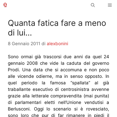
Vai
Me
al
contenuto
Quanta fatica fare a meno
di lui…
8 Gennaio 2011
di
alexbonini
Sono ormai già trascorsi due anni da quel 24
gennaio 2008 che vide la caduta del governo
Prodi. Una data che si accomuna e non poco
alle vicende odierne, ma in senso opposto. In
quel periodo la famosa “spallata” al già
traballante esecutivo di centrosinistra avvenne
grazie alla letterale compravendita (mai punita)
di parlamentari eletti nell’Unione vendutisi a
Berlusconi. Oggi lo scenario si è rovesciato,
sono loro che pur di far rimanere in piedi il