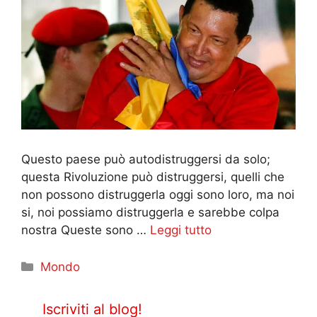
Questo paese può autodistruggersi da solo;
questa Rivoluzione può distruggersi, quelli che
non possono distruggerla oggi sono loro, ma noi
si, noi possiamo distruggerla e sarebbe colpa
nostra Queste sono …
Leggi tutto
Categorie
Mondo
Iscriviti al blog!