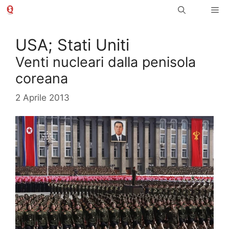
Vai
Me
al
contenuto
USA; Stati Uniti
Venti nucleari dalla penisola
coreana
2 Aprile 2013