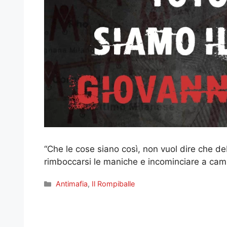
“Che le cose siano così, non vuol dire che d
rimboccarsi le maniche e incominciare a cam
Categorie
Antimafia
,
Il Rompiballe