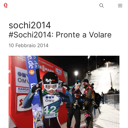
Vai
Me
al
contenuto
sochi2014
#Sochi2014: Pronte a Volare
10 Febbraio 2014