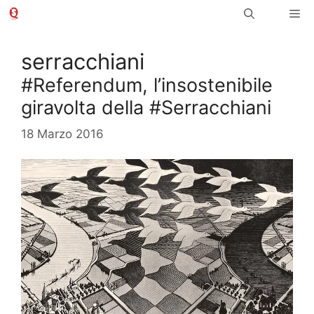
Vai
Me
al
contenuto
serracchiani
#Referendum, l’insostenibile
giravolta della #Serracchiani
18 Marzo 2016