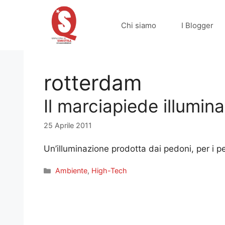
Vai
al
Chi siamo
I Blogger
contenuto
rotterdam
Il marciapiede illumin
25 Aprile 2011
Un’illuminazione prodotta dai pedoni, per i p
Categorie
Ambiente
,
High-Tech