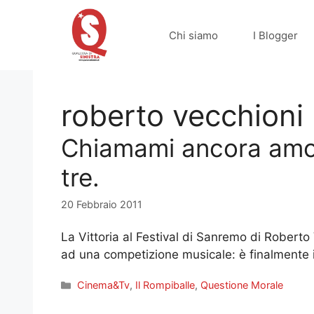
Vai
al
Chi siamo
I Blogger
contenuto
roberto vecchioni
Chiamami ancora amore
tre.
20 Febbraio 2011
La Vittoria al Festival di Sanremo di Roberto 
ad una competizione musicale: è finalmente il 
Categorie
Cinema&Tv
,
Il Rompiballe
,
Questione Morale