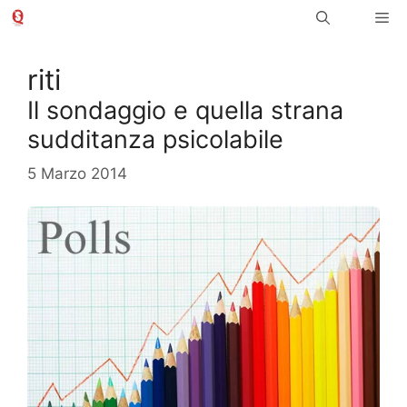
Vai
Me
al
contenuto
riti
Il sondaggio e quella strana
sudditanza psicolabile
5 Marzo 2014