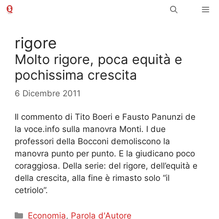
Vai
Me
al
contenuto
rigore
Molto rigore, poca equità e
pochissima crescita
6 Dicembre 2011
Il commento di Tito Boeri e Fausto Panunzi de
la voce.info sulla manovra Monti. I due
professori della Bocconi demoliscono la
manovra punto per punto. E la giudicano poco
coraggiosa. Della serie: del rigore, dell’equità e
della crescita, alla fine è rimasto solo “il
cetriolo”.
Categorie
Economia
,
Parola d'Autore