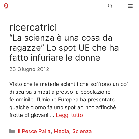
Vai
Me
al
contenuto
ricercatrici
“La scienza è una cosa da
ragazze” Lo spot UE che ha
fatto infuriare le donne
23 Giugno 2012
Visto che le materie scientifiche soffrono un po’
di scarsa simpatia presso la popolazione
femminile, l’Unione Europea ha presentato
qualche giorno fa uno spot ad hoc affinché
frotte di giovani …
Leggi tutto
Categorie
Il Pesce Palla
,
Media
,
Scienza