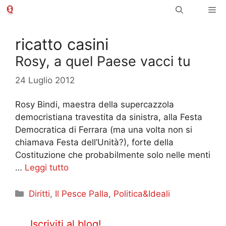
Vai
Me
al
contenuto
ricatto casini
Rosy, a quel Paese vacci tu
24 Luglio 2012
Rosy Bindi, maestra della supercazzola
democristiana travestita da sinistra, alla Festa
Democratica di Ferrara (ma una volta non si
chiamava Festa dell’Unità?), forte della
Costituzione che probabilmente solo nelle menti
…
Leggi tutto
Categorie
Diritti
,
Il Pesce Palla
,
Politica&Ideali
Iscriviti al blog!