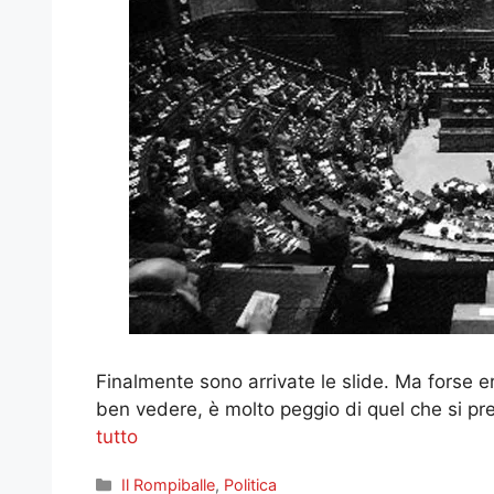
Finalmente sono arrivate le slide. Ma forse e
ben vedere, è molto peggio di quel che si p
tutto
Categorie
Il Rompiballe
,
Politica