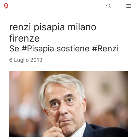
Vai
Me
al
contenuto
renzi pisapia milano
firenze
Se #Pisapia sostiene #Renzi
6 Luglio 2013