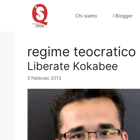
Vai
al
Chi siamo
I Blogger
contenuto
regime teocratico
Liberate Kokabee
3 Febbraio 2013