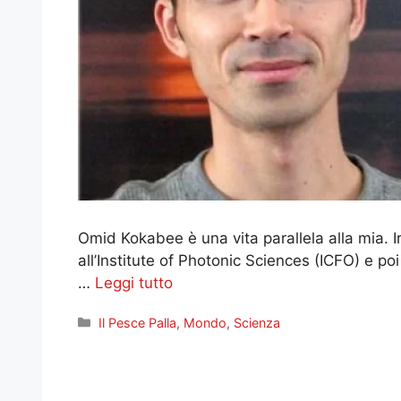
Omid Kokabee è una vita parallela alla mia. Ir
all’Institute of Photonic Sciences (ICFO) e po
…
Leggi tutto
Categorie
Il Pesce Palla
,
Mondo
,
Scienza