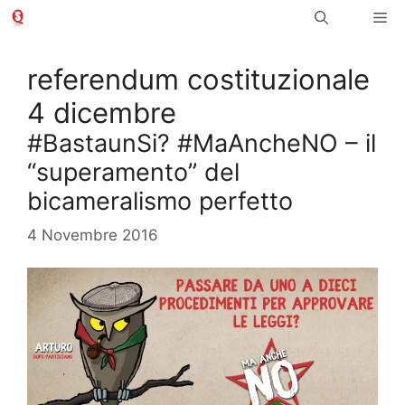
Vai
Me
al
contenuto
referendum costituzionale
4 dicembre
#BastaunSi? #MaAncheNO – il
“superamento” del
bicameralismo perfetto
4 Novembre 2016