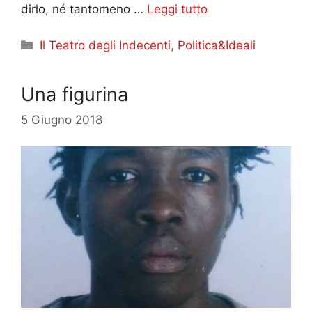
dirlo, né tantomeno …
Leggi tutto
Categorie
Il Teatro degli Indecenti
,
Politica&Ideali
Una figurina
5 Giugno 2018