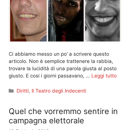
Ci abbiamo messo un po’ a scrivere questo
articolo. Non è semplice trattenere la rabbia,
trovare la lucidità di una parola giusta al posto
giusto. E cosi i giorni passavano, …
Leggi tutto
Categorie
Diritti
,
Il Teatro degli Indecenti
Quel che vorremmo sentire in
campagna elettorale