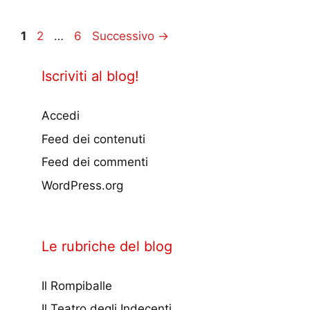
Pagina
Pagina
Pagina
1
2
…
6
Successivo
→
Iscriviti al blog!
Accedi
Feed dei contenuti
Feed dei commenti
WordPress.org
Le rubriche del blog
Il Rompiballe
Il Teatro degli Indecenti