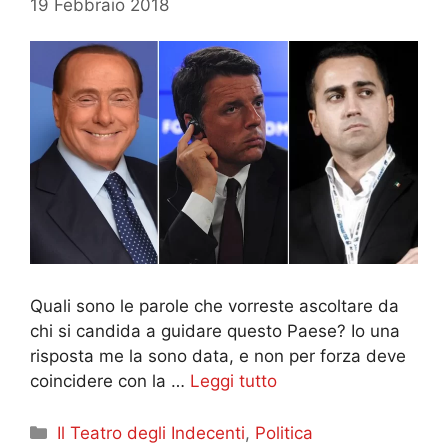
19 Febbraio 2018
Quali sono le parole che vorreste ascoltare da
chi si candida a guidare questo Paese? Io una
risposta me la sono data, e non per forza deve
coincidere con la …
Leggi tutto
Categorie
Il Teatro degli Indecenti
,
Politica