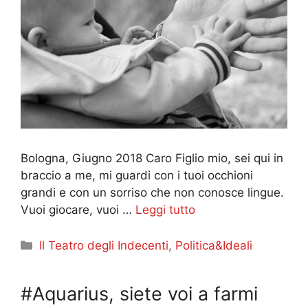
Bologna, Giugno 2018 Caro Figlio mio, sei qui in
braccio a me, mi guardi con i tuoi occhioni
grandi e con un sorriso che non conosce lingue.
Vuoi giocare, vuoi …
Leggi tutto
Categorie
Il Teatro degli Indecenti
,
Politica&Ideali
#Aquarius, siete voi a farmi