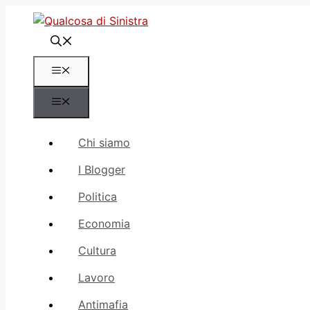
Vai
al
contenuto
Menu
Menu
Chi siamo
I Blogger
Politica
Economia
Cultura
Lavoro
Antimafia