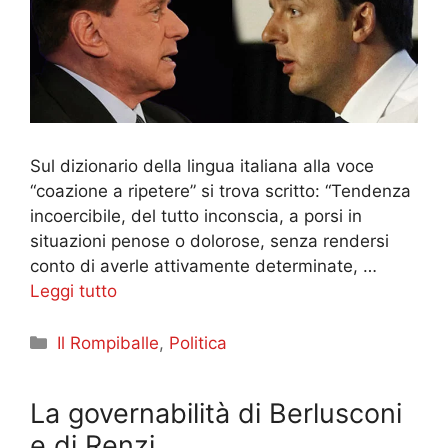
Sul dizionario della lingua italiana alla voce
“coazione a ripetere” si trova scritto: “Tendenza
incoercibile, del tutto inconscia, a porsi in
situazioni penose o dolorose, senza rendersi
conto di averle attivamente determinate, …
Leggi tutto
Categorie
Il Rompiballe
,
Politica
La governabilità di Berlusconi
e di Renzi