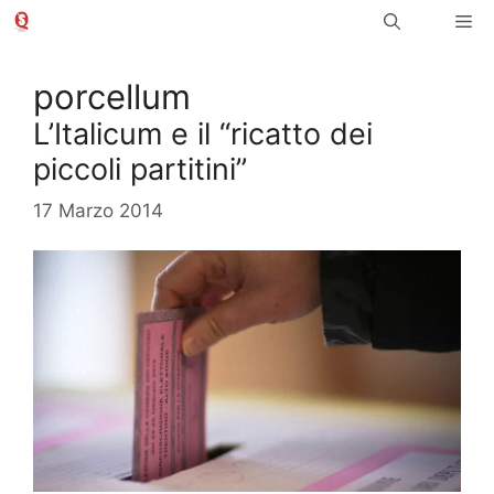
Vai
Me
al
contenuto
porcellum
L’Italicum e il “ricatto dei
piccoli partitini”
17 Marzo 2014