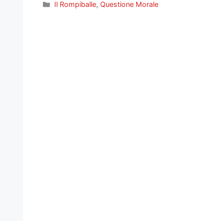
Categorie
Il Rompiballe
,
Questione Morale