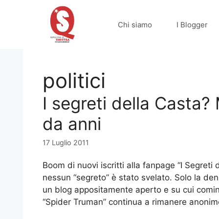
Vai
al
Chi siamo
I Blogger
contenuto
politici
I segreti della Casta
da anni
17 Luglio 2011
Boom di nuovi iscritti alla fanpage “I Segreti
nessun “segreto” è stato svelato. Solo la denu
un blog appositamente aperto e su cui cominci
“Spider Truman” continua a rimanere anoni