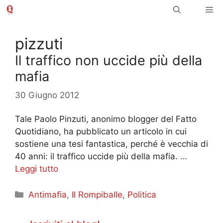
Vai
Me
al
contenuto
pizzuti
Il traffico non uccide più della
mafia
30 Giugno 2012
Tale Paolo Pinzuti, anonimo blogger del Fatto
Quotidiano, ha pubblicato un articolo in cui
sostiene una tesi fantastica, perché è vecchia di
40 anni: il traffico uccide più della mafia. …
Leggi tutto
Categorie
Antimafia
,
Il Rompiballe
,
Politica