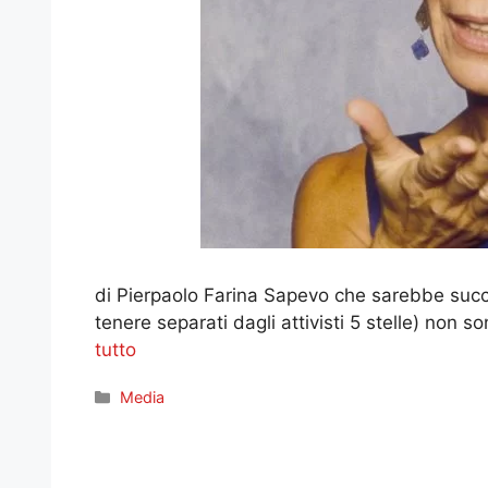
di Pierpaolo Farina Sapevo che sarebbe successo
tenere separati dagli attivisti 5 stelle) non so
tutto
Categorie
Media