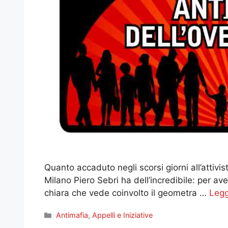
Quanto accaduto negli scorsi giorni all’attiv
Milano Piero Sebri ha dell’incredibile: per 
chiara che vede coinvolto il geometra …
Legg
Categorie
Antimafia
,
Appelli e Iniziative