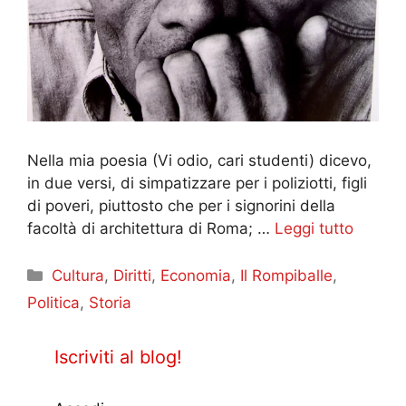
Nella mia poesia (Vi odio, cari studenti) dicevo,
in due versi, di simpatizzare per i poliziotti, figli
di poveri, piuttosto che per i signorini della
facoltà di architettura di Roma; …
Leggi tutto
Categorie
Cultura
,
Diritti
,
Economia
,
Il Rompiballe
,
Politica
,
Storia
Iscriviti al blog!