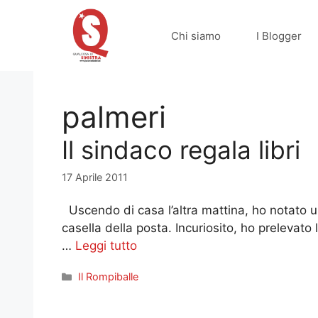
Vai
al
Chi siamo
I Blogger
contenuto
palmeri
Il sindaco regala libri
17 Aprile 2011
Uscendo di casa l’altra mattina, ho notato un
casella della posta. Incuriosito, ho prelevato
…
Leggi tutto
Categorie
Il Rompiballe