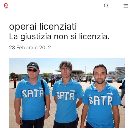
Vai
Me
al
contenuto
operai licenziati
La giustizia non si licenzia.
28 Febbraio 2012