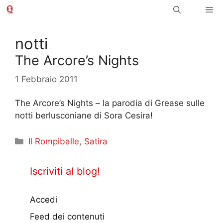
Vai
Me
al
contenuto
notti
The Arcore’s Nights
1 Febbraio 2011
The Arcore’s Nights – la parodia di Grease sulle
notti berlusconiane di Sora Cesira!
Categorie
Il Rompiballe
,
Satira
Iscriviti al blog!
Accedi
Feed dei contenuti