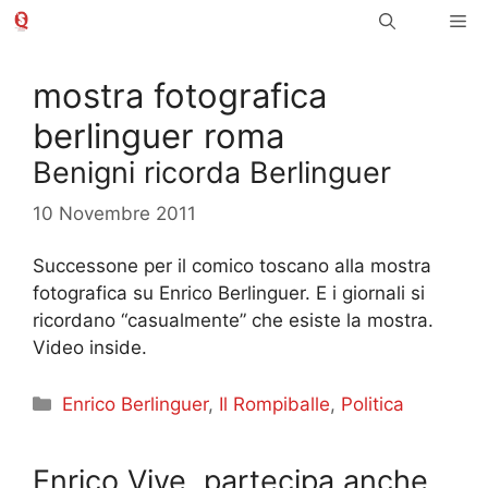
Vai
Me
al
contenuto
mostra fotografica
berlinguer roma
Benigni ricorda Berlinguer
10 Novembre 2011
Successone per il comico toscano alla mostra
fotografica su Enrico Berlinguer. E i giornali si
ricordano “casualmente” che esiste la mostra.
Video inside.
Categorie
Enrico Berlinguer
,
Il Rompiballe
,
Politica
Enrico Vive, partecipa anche