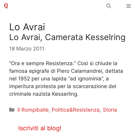
Vai
Me
al
contenuto
Lo Avrai
Lo Avrai, Camerata Kesselring
18 Marzo 2011
“Ora e sempre Resistenza.” Così si chiude la
famosa epigrafe di Piero Calamandrei, dettata
nel 1952 per una lapida “ad ignominia”, a
imperitura protesta per la scarcerazione del
criminale nazista Kesserling.
Categorie
Il Rompiballe
,
Politica&Resistenza
,
Storia
Iscriviti al blog!