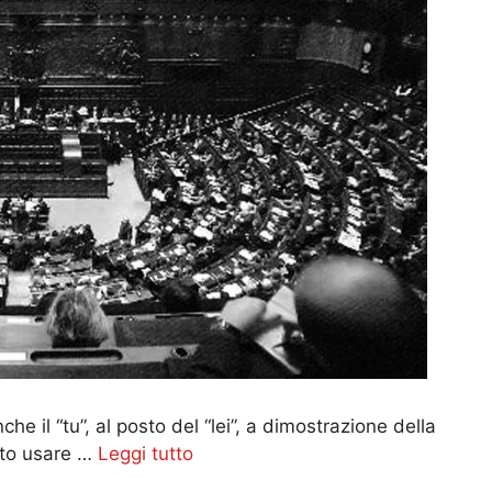
he il “tu”, al posto del “lei”, a dimostrazione della
lito usare …
Leggi tutto