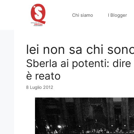
Vai
al
Chi siamo
I Blogger
contenuto
lei non sa chi son
Sberla ai potenti: dire
è reato
8 Luglio 2012