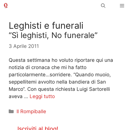
Vai
Me
al
contenuto
Leghisti e funerali
“Sì leghisti, No funerale”
3 Aprile 2011
Questa settimana ho voluto riportare qui una
notizia di cronaca che mi ha fatto
particolarmente…sorridere. “Quando muoio,
seppellitemi avvolto nella bandiera di San
Marco“. Con questa richiesta Luigi Sartorelli
aveva …
Leggi tutto
Categorie
Il Rompiballe
Iscriviti al blog!