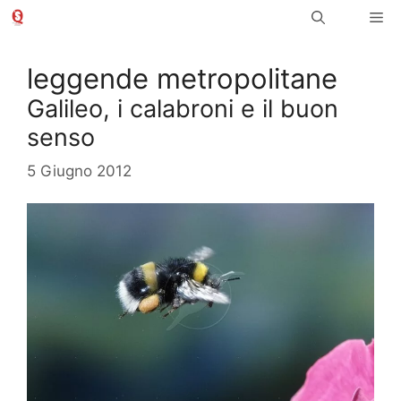
Vai
Me
al
contenuto
leggende metropolitane
Galileo, i calabroni e il buon
senso
5 Giugno 2012