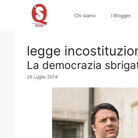
Vai
al
Chi siamo
I Blogger
contenuto
legge incostituzio
La democrazia sbrigat
26 Luglio 2014