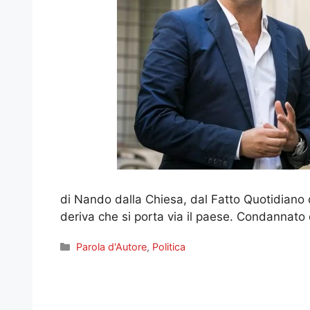
di Nando dalla Chiesa, dal Fatto Quotidiano d
deriva che si porta via il paese. Condannato
Categorie
Parola d'Autore
,
Politica