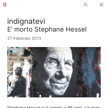
Vai
Me
al
contenuto
indignatevi
E’ morto Stephane Hessel
27 Febbraio 2013
Stephane Hessel si è spento a 95 anni. L’autore