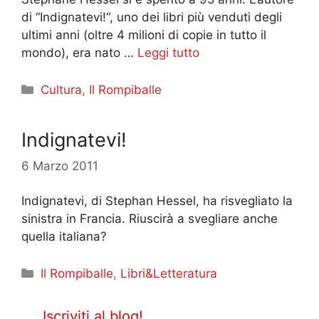
di “Indignatevi!“, uno dei libri più venduti degli
ultimi anni (oltre 4 milioni di copie in tutto il
mondo), era nato …
Leggi tutto
Categorie
Cultura
,
Il Rompiballe
Indignatevi!
6 Marzo 2011
Indignatevi, di Stephan Hessel, ha risvegliato la
sinistra in Francia. Riuscirà a svegliare anche
quella italiana?
Categorie
Il Rompiballe
,
Libri&Letteratura
Iscriviti al blog!