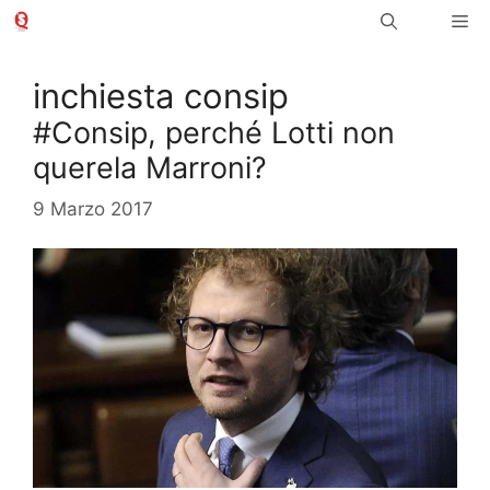
Vai
Me
al
contenuto
inchiesta consip
#Consip, perché Lotti non
querela Marroni?
9 Marzo 2017