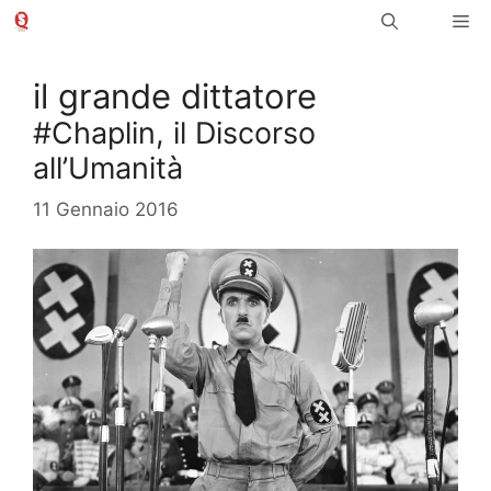
Vai
Me
al
contenuto
il grande dittatore
#Chaplin, il Discorso
all’Umanità
11 Gennaio 2016