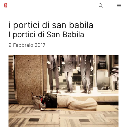
Vai
Me
al
contenuto
i portici di san babila
I portici di San Babila
9 Febbraio 2017