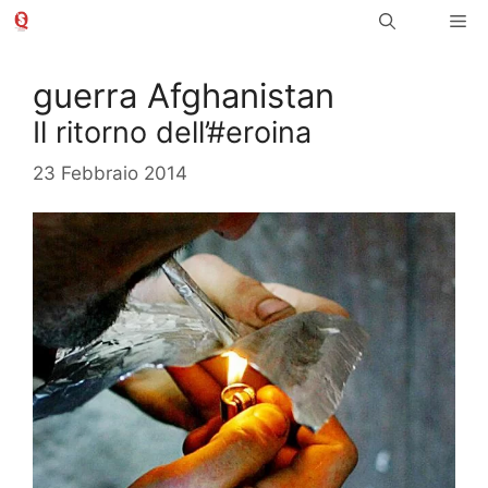
Vai
Me
al
contenuto
guerra Afghanistan
Il ritorno dell’#eroina
23 Febbraio 2014