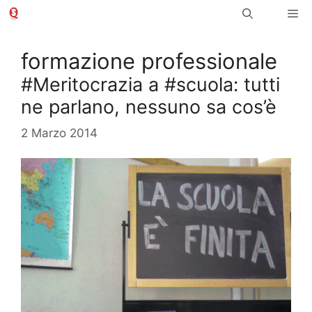
Vai
Me
al
contenuto
formazione professionale
#Meritocrazia a #scuola: tutti
ne parlano, nessuno sa cos’è
2 Marzo 2014