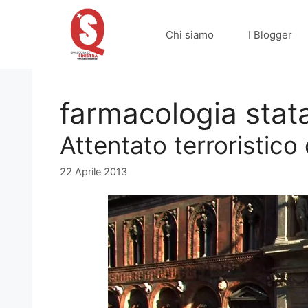
Vai
al
Chi siamo
I Blogger
contenuto
farmacologia stat
Attentato terroristico
22 Aprile 2013