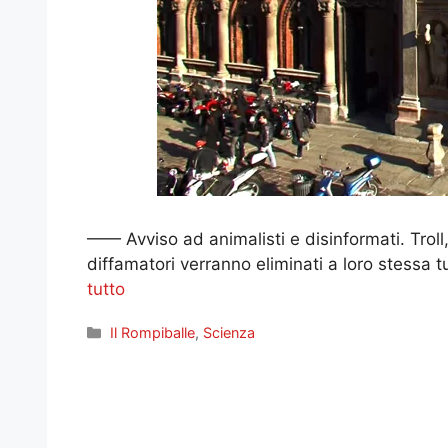
—— Avviso ad animalisti e disinformati. Troll
diffamatori verranno eliminati a loro stessa tut
tutto
Categorie
Il Rompiballe
,
Scienza